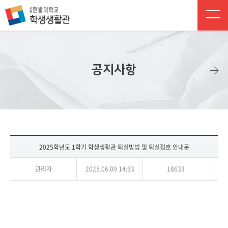
주 메뉴 바로가기
본문 바로가기
하단 바로가기
공지사항
2025학년도 1학기 학생생활관 퇴실방법 및 퇴실점호 안내문
관리자
2025.06.09 14:33
18633