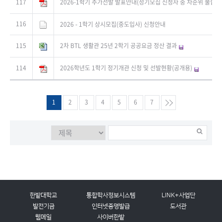
117
2026-1학기 추가선발 발표안내(정기모집 신청자 중 차순위 불합격
116
2026 - 1학기 상시모집(중도입사) 신청안내
115
2차 BTL 생활관 25년 2학기 공공요금 정산 결과
114
2026학년도 1학기 정기개관 신청 및 선발현황(공개용)
1
2
3
4
5
6
7
한밭대학교
통합학사정보시스템
LINK+사업단
발전기금
인터넷증명발급
도서관
웹메일
사이버한밭