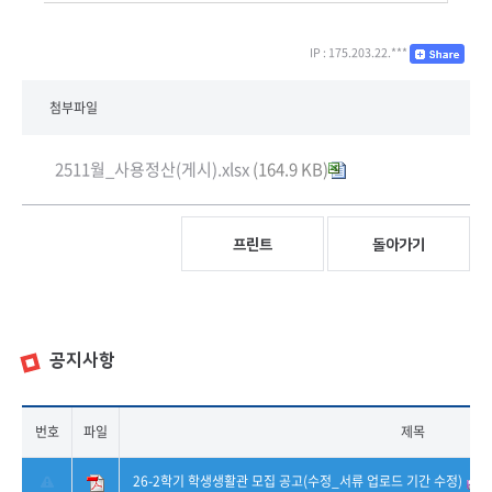
IP : 175.203.22.***
첨부파일
2511월_사용정산(게시).xlsx
(164.9 KB)
프린트
돌아가기
공지사항
번호
파일
제목
26-2학기 학생생활관 모집 공고(수정_서류 업로드 기간 수정)