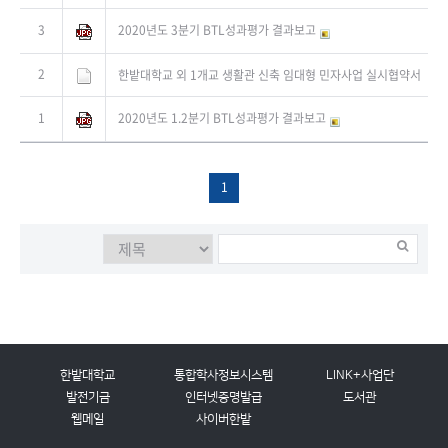
3
2020년도 3분기 BTL성과평가 결과보고
2
한밭대학교 외 1개교 생활관 신축 임대형 민자사업 실시협약서
1
2020년도 1.2분기 BTL성과평가 결과보고
1
한밭대학교
통합학사정보시스템
LINK+사업단
발전기금
인터넷증명발급
도서관
웹메일
사이버한밭