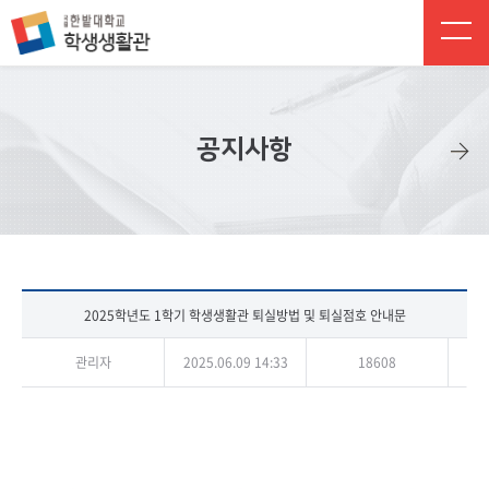
주 메뉴 바로가기
본문 바로가기
하단 바로가기
공지사항
2025학년도 1학기 학생생활관 퇴실방법 및 퇴실점호 안내문
관리자
2025.06.09 14:33
18608