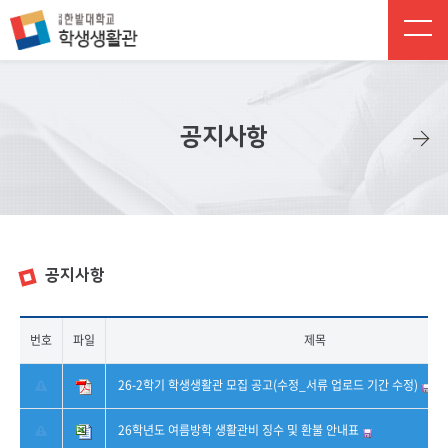
주 메뉴 바로가기
본문 바로가기
하단 바로가기
공지사항
공지사항
번호
파일
제목
26-2학기 학생생활관 모집 공고(수정_서류 업로드 기간 수정)
26학년도 여름방학 생활관비 징수 및 환불 안내표