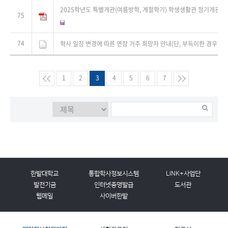
2025학년도 특별개관(여름방학, 계절학기) 학생생활관 정기개관 모
75
74
학사 일정 변경에 따른 연장 거주 희망자 안내(단, 부득이한 경우만 
1
2
3
4
5
6
7
한밭대학교
통합학사정보시스템
LINK+사업단
발전기금
인터넷증명발급
도서관
웹메일
사이버한밭