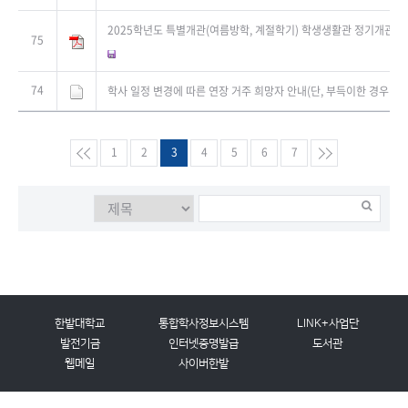
2025학년도 특별개관(여름방학, 계절학기) 학생생활관 정기개관 모
75
74
학사 일정 변경에 따른 연장 거주 희망자 안내(단, 부득이한 경우만 
1
2
3
4
5
6
7
한밭대학교
통합학사정보시스템
LINK+사업단
발전기금
인터넷증명발급
도서관
웹메일
사이버한밭