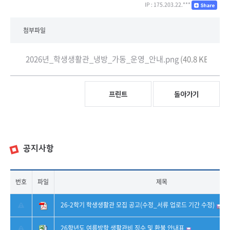
IP : 175.203.22.***
첨부파일
2026년_학생생활관_냉방_가동_운영_안내.png
(40.8 KB)
프린트
돌아가기
공지사항
번호
파일
제목
26-2학기 학생생활관 모집 공고(수정_서류 업로드 기간 수정)
26학년도 여름방학 생활관비 징수 및 환불 안내표