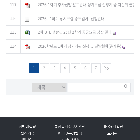
117
2026-1학기 추가선발 발표안내(정기모집 신청자 중 차순위 불합격
116
2026 - 1학기 상시모집(중도입사) 신청안내
115
2차 BTL 생활관 25년 2학기 공공요금 정산 결과
114
2026학년도 1학기 정기개관 신청 및 선발현황(공개용)
1
2
3
4
5
6
7
한밭대학교
통합학사정보시스템
LINK+사업단
발전기금
인터넷증명발급
도서관