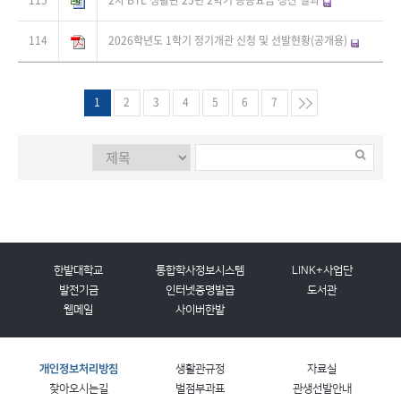
115
2차 BTL 생활관 25년 2학기 공공요금 정산 결과
114
2026학년도 1학기 정기개관 신청 및 선발현황(공개용)
1
2
3
4
5
6
7
한밭대학교
통합학사정보시스템
LINK+사업단
발전기금
인터넷증명발급
도서관
웹메일
사이버한밭
개인정보처리방침
생활관규정
자료실
찾아오시는길
벌점부과표
관생선발안내