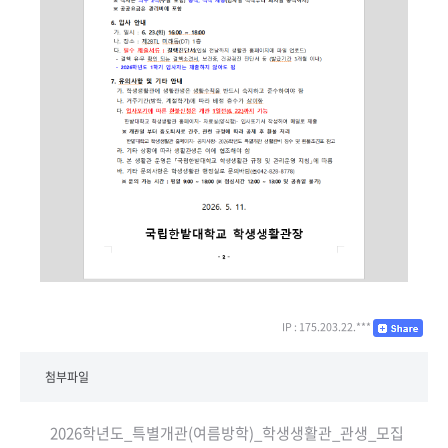
IP : 175.203.22.***
첨부파일
2026학년도_특별개관(여름방학)_학생생활관_관생_모집_공고.p