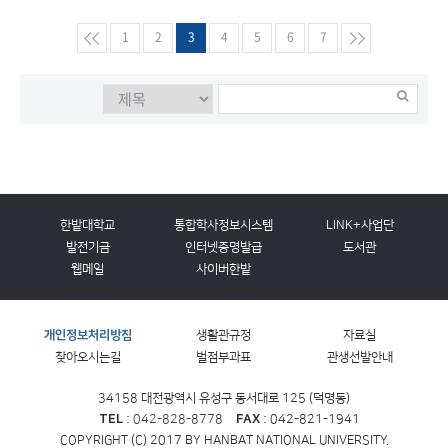
1
2
3
4
5
6
7
한밭대학교
통합학사정보시스템
LINK+사업단
발전기금
인터넷증명발급
도서관
웹메일
사이버한밭
개인정보처리방침
생활관규정
자료실
찾아오시는길
벌점부과표
관생선발안내
34158 대전광역시 유성구 동서대로 125 (덕명동)
TEL
:
042-828-8778
FAX
: 042-821-1941
COPYRIGHT (C) 2017 BY HANBAT NATIONAL UNIVERSITY.