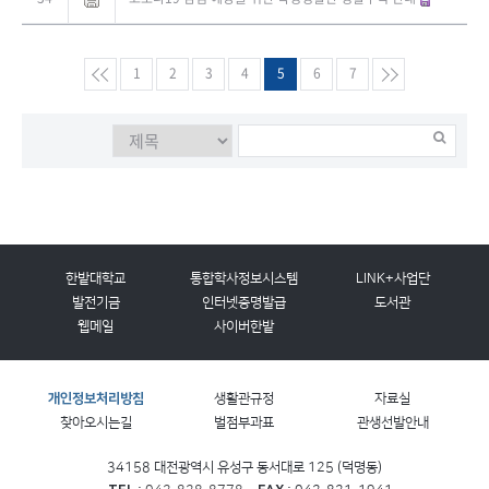
1
2
3
4
5
6
7
한밭대학교
통합학사정보시스템
LINK+사업단
발전기금
인터넷증명발급
도서관
웹메일
사이버한밭
개인정보처리방침
생활관규정
자료실
찾아오시는길
벌점부과표
관생선발안내
34158 대전광역시 유성구 동서대로 125 (덕명동)