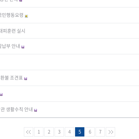
 국민행동요령
재대피훈련 실시
분할납부 안내
 환불 조견표
활관 생활수칙 안내
1
2
3
4
5
6
7