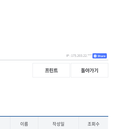
IP : 175.203.22.***
프린트
돌아가기
이름
작성일
조회수